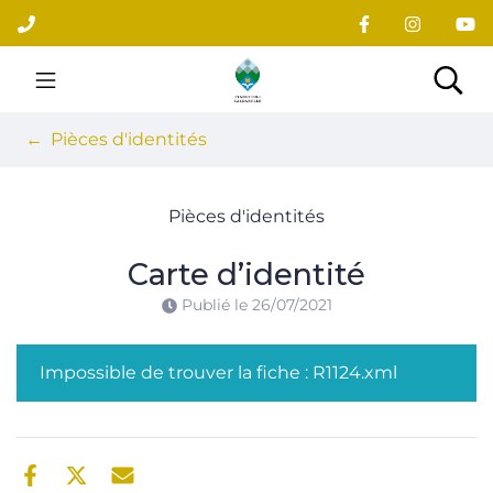
Gestion des traceurs
Aller
au
contenu
Site officiel du village
Rec
Pièces d'identités
Pièces d'identités
Carte d’identité
Publié le
26/07/2021
Impossible de trouver la fiche : R1124.xml