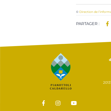
©
Direction de l’inform
PARTAGER :
d
201