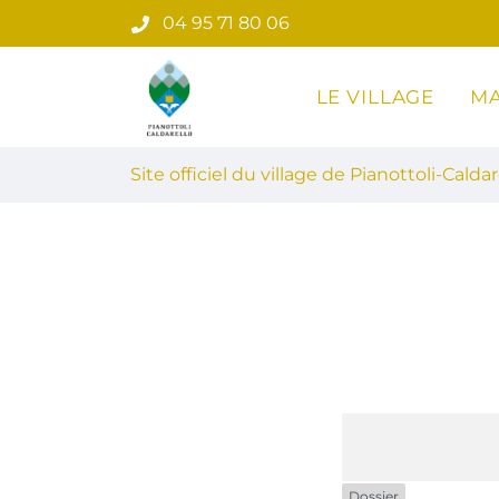
Gestion des traceurs
Aller
04 95 71 80 06
au
contenu
LE VILLAGE
MA
Site officiel du village de Pian
Site officiel du village de Pianottoli-Caldar
Dossier