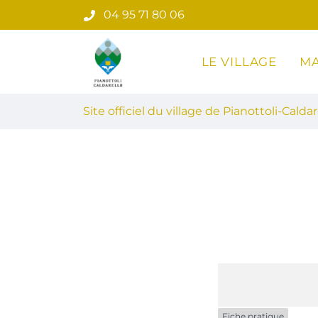
Gestion des traceurs
Aller
04 95 71 80 06
au
contenu
LE VILLAGE
MA
Site officiel du village de Pian
Site officiel du village de Pianottoli-Caldar
Fiche pratique