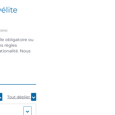
élite
stre)
lle obligatoire ou
es règles
tionalité. Nous
Tout déplier