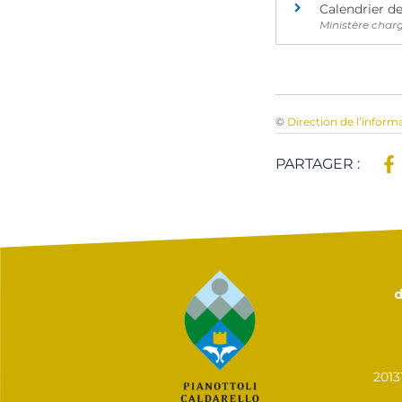
Calendrier d
Ministère charg
©
Direction de l’inform
PARTAGER :
d
201