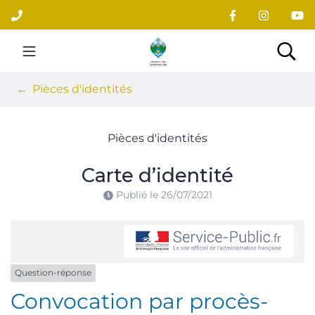
Gestion des traceurs
Aller
au
contenu
Site officiel du village
Rec
Pièces d'identités
Pièces d'identités
Carte d’identité
Publié le
26/07/2021
Question-réponse
Convocation par procès-