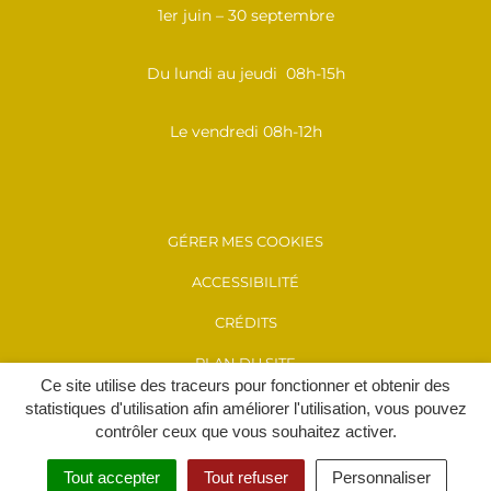
1er juin – 30 septembre
Du lundi au jeudi 08h-15h
Le vendredi 08h-12h
GÉRER MES COOKIES
ACCESSIBILITÉ
CRÉDITS
PLAN DU SITE
Ce site utilise des traceurs pour fonctionner et obtenir des
MENTIONS LÉGALES
statistiques d'utilisation afin améliorer l'utilisation, vous pouvez
contrôler ceux que vous souhaitez activer.
POLITIQUE DE CONFIDENTIALITÉ
Tout accepter
Tout refuser
Personnaliser