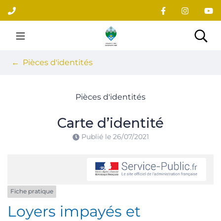
Gestion des traceurs
Aller
au
contenu
Site officiel du village
Rec
Pièces d'identités
Pièces d'identités
Carte d’identité
Publié le
26/07/2021
Fiche pratique
Loyers impayés et