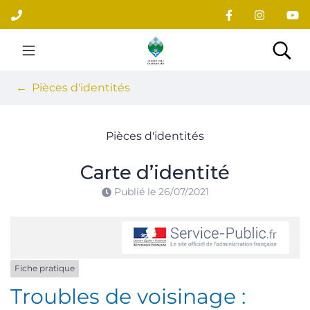
Gestion des traceurs
Aller
au
contenu
Site officiel du village
Rec
Pièces d'identités
Pièces d'identités
Carte d’identité
Publié le
26/07/2021
Fiche pratique
Troubles de voisinage :