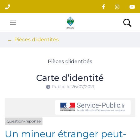
Gestion des traceurs
Aller
au
contenu
Site officiel du village
Rec
Pièces d'identités
Pièces d'identités
Carte d’identité
Publié le
26/07/2021
Question-réponse
Un mineur étranger peut-