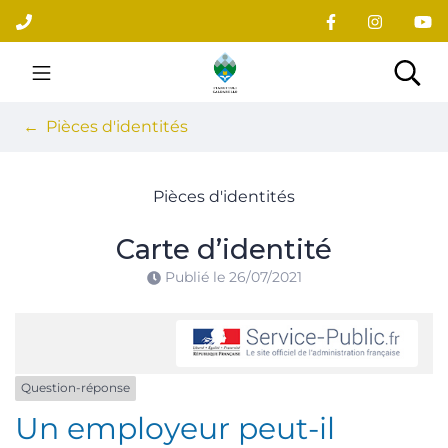
Gestion des traceurs
Aller
au
contenu
Site officiel du village
Rec
Pièces d'identités
Pièces d'identités
Carte d’identité
Publié le
26/07/2021
Question-réponse
Un employeur peut-il