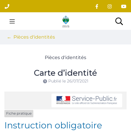
Gestion des traceurs
Aller
au
contenu
Site officiel du village
Rec
Pièces d'identités
Pièces d'identités
Carte d’identité
Publié le
26/07/2021
Fiche pratique
Instruction obligatoire