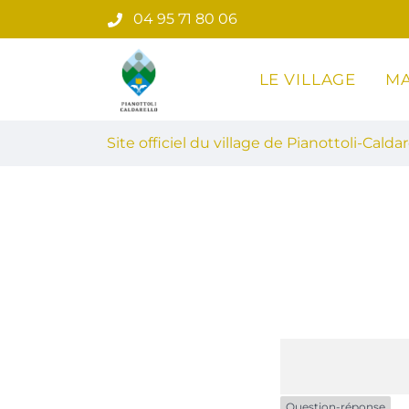
Gestion des traceurs
Aller
04 95 71 80 06
au
contenu
LE VILLAGE
MA
Site officiel du village de Pian
Site officiel du village de Pianottoli-Caldar
Question-réponse