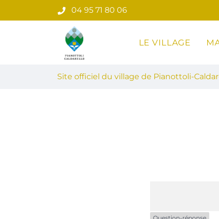
Gestion des traceurs
Aller
04 95 71 80 06
au
contenu
LE VILLAGE
MA
Site officiel du village de Pian
Site officiel du village de Pianottoli-Caldar
Question-réponse