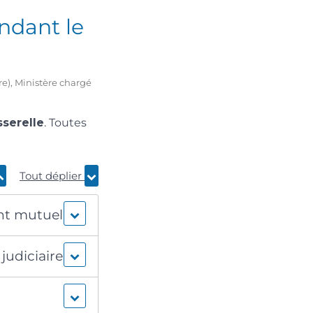
ndant le
re), Ministère chargé
sserelle
. Toutes
Tout déplier
ent mutuel
judiciaire