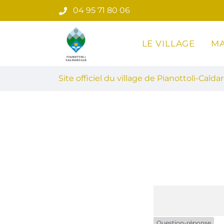
Gestion des traceurs
Aller
04 95 71 80 06
au
contenu
LE VILLAGE
MA
Site officiel du village de Pian
Site officiel du village de Pianottoli-Caldar
Question-réponse