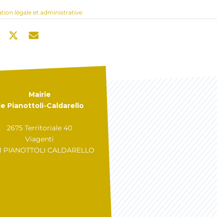
ation légale et administrative
Mairie
e Pianottoli-Caldarello
2675 Territoriale 40
Viagenti
31 PIANOTTOLI CALDARELLO