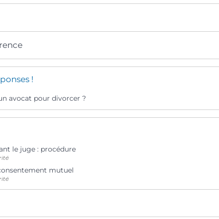
érence
ponses !
 un avocat pour divorcer ?
nt le juge : procédure
rité
 consentement mutuel
rité