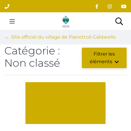
Gestion des traceurs
Aller
au
contenu
Site officiel du village
Rec
Site officiel du village de Pianottoli-Caldarello
Catégorie :
Filtrer les
Non classé
éléments